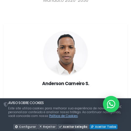
Mandato 2026-2030
Anderson Carneiro S.
Suplente
AVISO SOBRE COOKIES
Este site utiliza cookies para melhorar sua experiência de navegação,
personalizar conteúdo e analisar nosso tráfego. Ao continuar navegando,
você concorda com nossa
Política de Cookies
.
Configurar
Rejeitar
Aceitar Seleção
Aceitar Todos