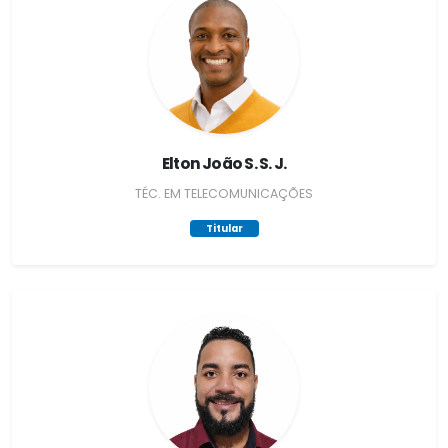
Elton João S. S. J.
TÉC. EM TELECOMUNICAÇÕES
Titular