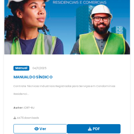
Manual
04/11/2025
MANUAL DO SÍNDICO
Contrate Técnicos Industriais Registrados para Serviços em Condomínios
Residenci...
Autor:
CRT-RJ
4476 downloads
Ver
PDF