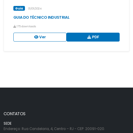
Guia
01/01/2024
GUIA DO TÉCNICO INDUSTRIAL
175 downloads
Ver
PDF
CONTATOS
SEDE
Endereço: Rua Candelaria, 4, Centro – RJ - CEP: 20091-020.