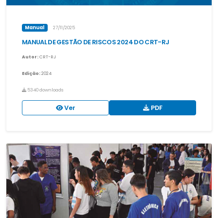
Manual
27/11/2025
MANUAL DE GESTÃO DE RISCOS 2024 DO CRT-RJ
Autor:
CRT-RJ
Edição:
2024
5340 downloads
Ver
PDF