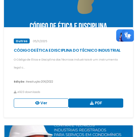
Outros
05/11/2025
CÓDIGO DE ËTICA E DISCIPLINA DO TÉCNICO INDUSTRIAL
O Código de Ética e Disciplina dos Técnicos Industriais é um instrumento
legal c...
Edição:
Resolução 206/2022
4923 downloads
Ver
PDF