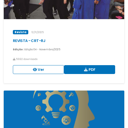
Revista
12/11/2025
REVISTA - CRT-RJ
Edição:
Edição 04 - Novembro/2025
5692 downloads
Ver
PDF