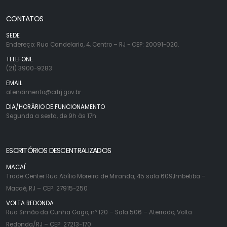
CONTATOS
SEDE
Endereço: Rua Candelaria, 4, Centro – RJ - CEP: 20091-020.
TELEFONE
(21) 3900-9283
EMAIL
atendimento@crtrj.gov.br
DIA/HORÁRIO DE FUNCIONAMENTO
Segunda a sexta, de 9h às 17h.
ESCRITÓRIOS DESCENTRALIZADOS
MACAÉ
Trade Center Rua Abílio Moreira de Miranda, 45 sala 609,Imbetiba –
Macaé, RJ – CEP: 27915-250
VOLTA REDONDA
Rua Simão da Cunha Gago, nº 120 – Sala 506 – Aterrado, Volta
Redonda/RJ – CEP: 27213-170