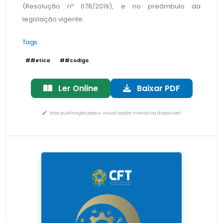
(Resolução nº 078/2019), e no preâmbulo da
legislação vigente.
Tags:
##etica
##codigo
Ler Online
Baixar PDF
Esta publicação possui visualização interativa disponível