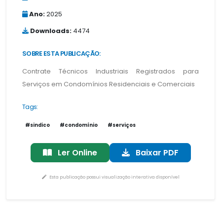
Ano:
2025
Downloads:
4474
SOBRE ESTA PUBLICAÇÃO:
Contrate Técnicos Industriais Registrados para
Serviços em Condomínios Residenciais e Comerciais
Tags:
#sindico
#condomínio
#serviços
Ler Online
Baixar PDF
Esta publicação possui visualização interativa disponível