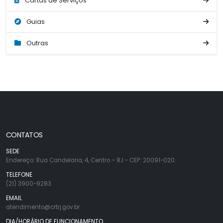
Cartas de Serviços
Guias
Outras
CONTATOS
SEDE
Endereço: Rua Candelaria, 4, Centro – RJ - CEP: 20091-020.
TELEFONE
(21) 3900-9283
EMAIL
atendimento@crtrj.gov.br
DIA/HORÁRIO DE FUNCIONAMENTO