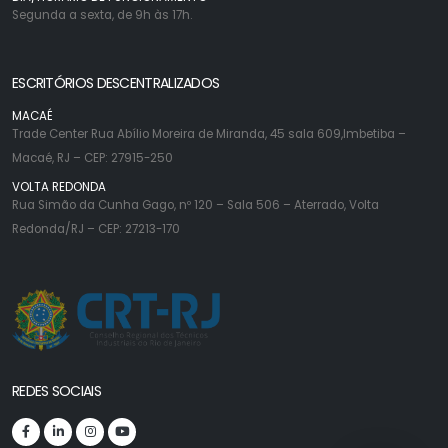
Segunda a sexta, de 9h às 17h.
ESCRITÓRIOS DESCENTRALIZADOS
MACAÉ
Trade Center Rua Abílio Moreira de Miranda, 45 sala 609,Imbetiba –
Macaé, RJ – CEP: 27915-250
VOLTA REDONDA
Rua Simão da Cunha Gago, nº 120 – Sala 506 – Aterrado, Volta
Redonda/RJ – CEP: 27213-170
REDES SOCIAIS