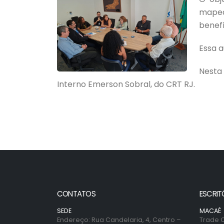
mapea
benefí
Essa a
Nesta
Interno Emerson Sobral, do CRT RJ.
CONTATOS
ESCRIT
SEDE
MACAÉ
Endereço: Rua Candelaria, 4, Centro –
Trade C