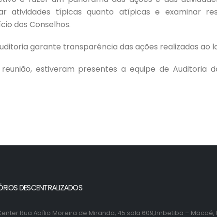
r atividades típicas quanto atípicas e examinar r
cio dos Conselhos.
uditoria garante transparência das ações realizadas ao l
 reunião, estiveram presentes a equipe de Auditoria
ÓRIOS DESCENTRALIZADOS
enter Rua Abílio Moreira de Miranda, 45 sala 609,Imbetiba – Macaé, 