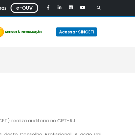
e-OUV
Acessar SINCETI
(CFT) realiza auditoria no CRT-RJ.
deste Conselho Profissional. A ação vai