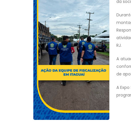
da soci
Durant
montag
Respon
ativid
RJ.
A atua
confor
de apo
A Expo 
program