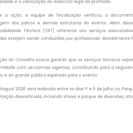
edade e a valorização do exercício legal da profissão.
e a ação, a equipe de fiscalização verificou a documenta
em dos palcos e demais estruturas do evento. Além disso,
sabilidade Técnica (TRT) referente aos serviços executado
ades estejam sendo conduzidas por profissionais devidamente h
ção do Conselho busca garantir que os serviços técnicos sejam
midade com as normas vigentes, contribuindo para a segurança
io e do grande público esperado para o evento.
Itaguaí 2026 será realizada entre os dias 1º e 5 de julho, no P
ação diversificada, incluindo shows e parque de diversões, atra