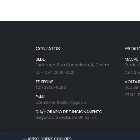
CONTATOS
ESCRIT
SEDE
MACAÉ
Endereço: Rua Candelaria, 4, Centro –
Trade C
RJ - CEP: 20091-020.
CEP: 27
TELEFONE
VOLTA 
(21) 3900-9283
Rua Sim
27213-1
EMAIL
atendimento@crtrj.gov.br
DIA/HORÁRIO DE FUNCIONAMENTO
Segunda a sexta, de 9h às 17h.
AVISO SOBRE COOKIES