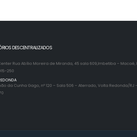
ÓRIOS DESCENTRALIZADOS
enter Rua Abílio Moreira de Miranda, 45 sala 609,Imbetiba – Macaé, 
915-250
REDONDA
ão da Cunha Gago, nº 120 – Sala 506 – Aterrado, Volta Redonda/RJ –
70