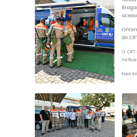
Bragan
acesso
Ontem
do CRT
O CRT 
na Rua
Essa in