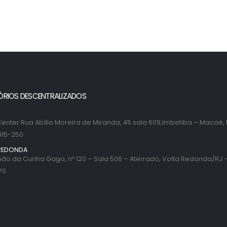
ÓRIOS DESCENTRALIZADOS
enter Rua Abílio Moreira de Miranda, 45 sala 609,Imbetiba – Macaé, 
915-250
REDONDA
ão da Cunha Gago, nº 120 – Sala 506 – Aterrado, Volta Redonda/RJ –
70