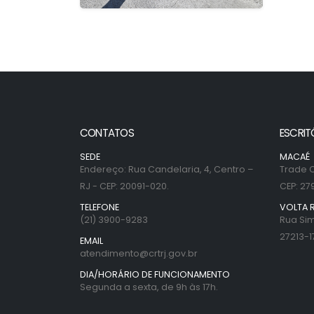
CONTATOS
ESCRIT
SEDE
MACAÉ
Endereço: Rua Candelaria, 4, Centro –
Trade C
RJ - CEP: 20091-020.
CEP: 27
TELEFONE
VOLTA 
(21) 3900-9283
Rua Sim
27213-1
EMAIL
atendimento@crtrj.gov.br
DIA/HORÁRIO DE FUNCIONAMENTO
Segunda a sexta, de 9h às 17h.