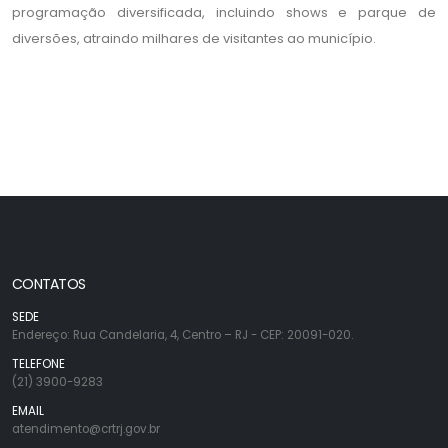
programação diversificada, incluindo shows e parque de
diversões, atraindo milhares de visitantes ao município.
CONTATOS
SEDE
Endereço: Rua Candelaria, 4, Centro – RJ - CEP: 20091-020.
TELEFONE
(21) 3900-9283
EMAIL
atendimento@crtrj.gov.br