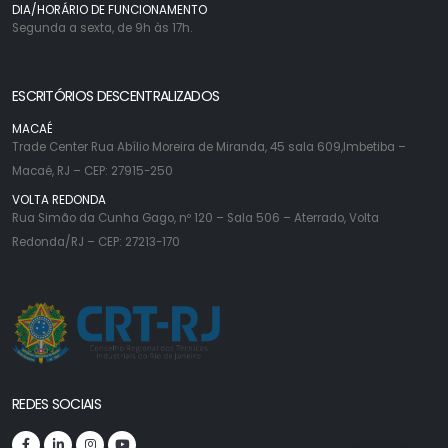
DIA/HORÁRIO DE FUNCIONAMENTO
Segunda a sexta, de 9h às 17h.
ESCRITÓRIOS DESCENTRALIZADOS
MACAÉ
Trade Center Rua Abílio Moreira de Miranda, 45 sala 609,Imbetiba –
Macaé, RJ – CEP: 27915-250
VOLTA REDONDA
Rua Simão da Cunha Gago, nº 120 – Sala 506 – Aterrado, Volta
Redonda/RJ – CEP: 27213-170
REDES SOCIAIS