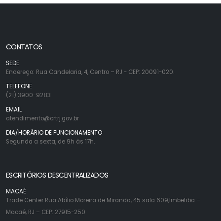
CONTATOS
SEDE
Endereço: Rua Candelaria, 4, Centro – RJ - CEP: 20091-020.
TELEFONE
(21) 3900-9283
EMAIL
atendimento@crtrj.gov.br
DIA/HORÁRIO DE FUNCIONAMENTO
Segunda a sexta, de 9h às 17h.
ESCRITÓRIOS DESCENTRALIZADOS
MACAÉ
Trade Center Rua Abílio Moreira de Miranda, 45 sala 609,Imbetiba –
Macaé, RJ – CEP: 27915-250